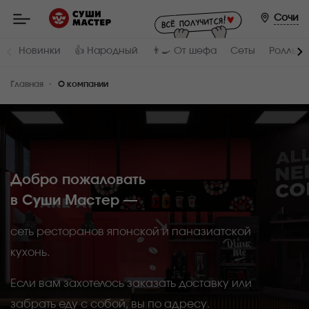
Мастер
-
Сочи
заказ
и
доставка
Новинки
👍 Народный
👨‍🍳 От шефа
Сеты
Роллы и
суши,
роллов,
сетов,
Главная
WOK
О компании
в
Сочи
Добро пожаловать
в Суши Мастер —
сеть ресторанов японской и паназиатской
кухонь.
Если вам захотелось заказать доставку или
забрать еду с собой, вы по адресу.