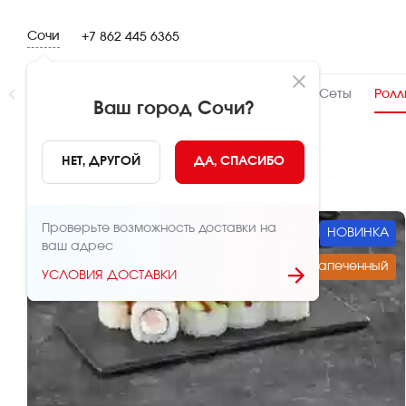
Сочи
+7 862 445 6365
Новинки
👍 Народный
👨‍🍳 От шефа
Сеты
Ролл
Ваш город
Сочи
?
Роллы и суши
НЕТ, ДРУГОЙ
ДА, СПАСИБО
Проверьте возможность доставки на
НОВИНКА
ваш адрес
Запеченный
УСЛОВИЯ ДОСТАВКИ