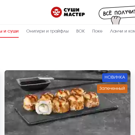
ы и суши
Онигири и трайфлы
ВОК
Поке
Ланчи и ко
НОВИНКА
Запеченный