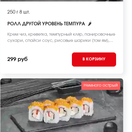
250 г
8 шт.
🌶
РОЛЛ ДРУГОЙ УРОВЕНЬ ТЕМПУРА
Крем чиз, креветка, темпурный кляр, панировочные
сухари, спайси соус, рисовые шарики (том ям),
рис, нори. *Внешний вид блюда может отличаться
от фото на сайте.
299 руб
В КОРЗИНУ
Немного острый