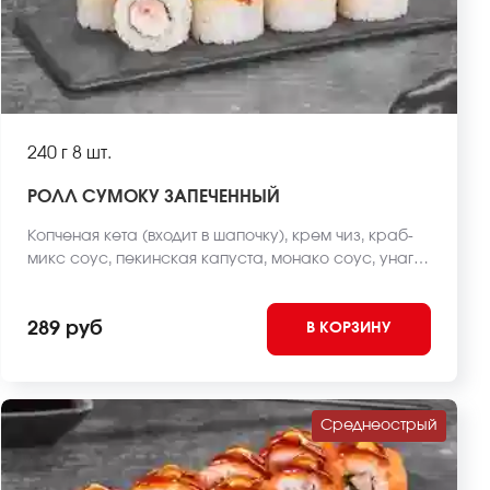
240 г
8 шт.
РОЛЛ СУМОКУ ЗАПЕЧЕННЫЙ
Копченая кета (входит в шапочку), крем чиз, краб-
микс соус, пекинская капуста, монако соус, унаги
соус, рис, нори *Внешний вид блюда может
отличаться от фото на сайте.
289 руб
В КОРЗИНУ
Среднеострый