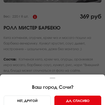
369 руб
Вес:
220 г
8 шт.
РОЛЛ МИСТЕР БАРБЕКЮ
Кета копченая, огурчик, крем чиз и масаго пошли на
барбекю-вечеринку. Кунжут хрустит, соус дымит,
настроение – шашлычное, даже без мангала ;)
Состав:
Копченая кета, крем чиз, огурцы, оранжевая
икра масаго, барбекю соус, кунжут, рис, нори *Внешний
вид блюда может отличаться от фото на сайте.
За покупку вам будет начислено
11
баллов
Ваш город
Сочи
?
Карта доставки
НЕТ, ДРУГОЙ
ДА, СПАСИБО
Главная
Роллы и суши
Ролл Мистер барбекю