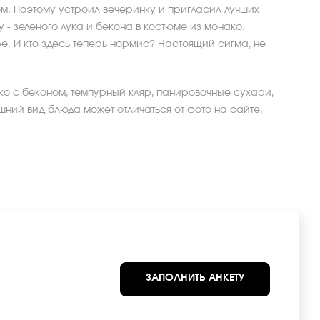
ом. Поэтому устроил вечеринку и пригласил лучших
у - зеленого лука и бекона в костюме из монако.
е. И кто здесь теперь нормис? Настоящий сигма, не
ко с беконом, темпурный кляр, панировочные сухари,
шний вид блюда может отличаться от фото на сайте.
ЗАПОЛНИТЬ АНКЕТУ