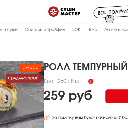
Пищевая
ценность
:
260
Вес, г
ы и суши
Онигири и трайфлы
ВОК
Поке
Ланчи и ко
4.9
Жиры, г
8.9
Белки, г
50.9
Углеводы,
г
РОЛЛ ТЕМПУРНЫЙ
Темпура
270.6
Ккал
Среднеострый
Вес:
260 г
8 шт.
259 руб
За покупку вам будет начислено
7
ба