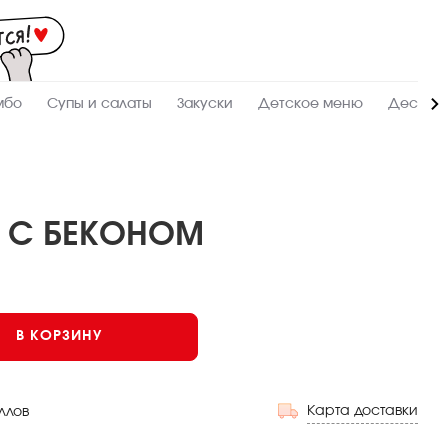
Мас
-
зак
и
дос
суш
ролл
мбо
Супы и салаты
Закуски
Детское меню
Десерт
сето
WO
в
Соч
 С БЕКОНОМ
Темпура
Среднеострый
В КОРЗИНУ
Карта доставки
ллов