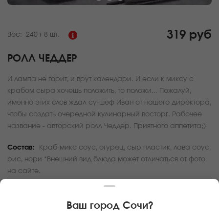
319 руб
Вес:
240 г
8 шт.
РОЛЛ ЧЕДДЕР
И лампа не горит, и врут календари. И если к миксу с
крабом сыра хочешь положить, то положи... Пожалуй,
именно этих слов ждал су-шеф Иван от нашего директора,
чтобы создать очередной кулинарный восторг. Рабочее
название - авторский ролл Чеддер. Приятного аппетита;)
Состав:
Краб-микс соус, огурец, сыр пластик, лава соус,
рис, нори *Внешний вид блюда может отличаться от фото
на сайте.
За покупку вам будет начислено
9
баллов
Ваш город
Сочи
?
Карта доставки