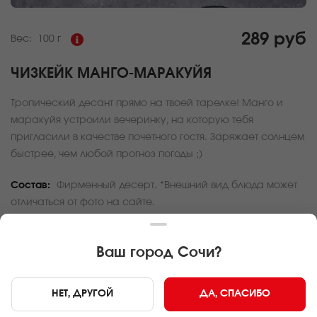
289 руб
Вес:
100 г
ЧИЗКЕЙК МАНГО-МАРАКУЙЯ
Тропический десант прямо на твоей тарелке! Манго и
маракуйя устроили вечеринку, на которую тебя
пригласили в качестве почетного гостя. Заряжает солнцем
быстрее, чем любой прогноз погоды ;)
Состав:
Фирменный десерт. *Внешний вид блюда может
отличаться от фото на сайте.
За покупку вам будет начислено
8
баллов
Ваш город
Сочи
?
Карта доставки
НЕТ, ДРУГОЙ
ДА, СПАСИБО
Главная
Десерты
Чизкейк манго-маракуйя