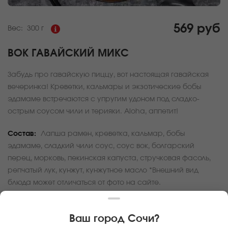
569 руб
Вес:
300 г
ВОК ГАВАЙСКИЙ МИКС
Забудь про гавайскую пиццу, вот настоящая гавайская
вечеринка! Креветки, кальмары и экзотические бобы
эдамаме встречаются с упругим удоном под сладко-
острым соусом чили и терияки. Aloha, аппетит!
Состав:
Лапша рамен, креветка, кальмар, бобы
эдамаме, сладкий чили соус, соус вок, болгарский
перец, морковь, пекинская капуста, стручковая фасоль,
репчатый лук, кунжут, кунжутное масло *Внешний вид
блюда может отличаться от фото на сайте.
За покупку вам будет начислено
17
баллов
Ваш город
Сочи
?
Карта доставки