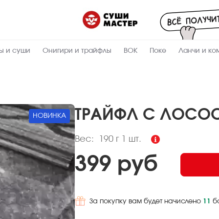
Пищевая
ценность
:
190
Вес, г
ы и суши
Онигири и трайфлы
ВОК
Поке
Ланчи и ко
8.7
Жиры, г
5.6
Белки, г
31.5
Углеводы,
г
ТРАЙФЛ С ЛОСО
НОВИНКА
227
Ккал
Вес:
190 г
1 шт.
399 руб
За покупку вам будет начислено
11
б