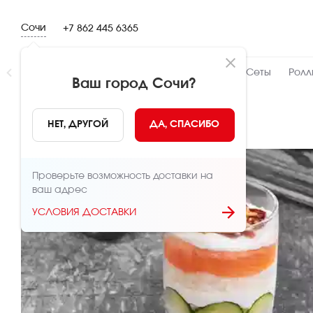
Сочи
+7 862 445 6365
Новинки
👍 Народный
👨‍🍳 От шефа
Сеты
Ролл
Ваш город
Сочи
?
НАЗАД
НЕТ, ДРУГОЙ
ДА, СПАСИБО
Проверьте возможность доставки на
ваш адрес
УСЛОВИЯ ДОСТАВКИ