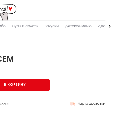
Мас
-
зак
и
дос
суш
ролл
мбо
Супы и салаты
Закуски
Детское меню
Десерт
сето
WO
в
Соч
СЕМ
В КОРЗИНУ
Карта доставки
аллов