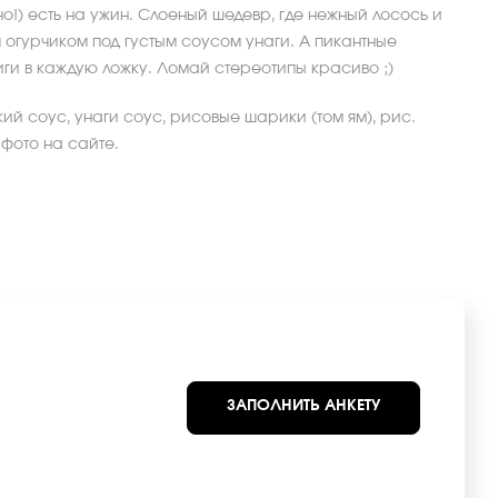
о!) есть на ужин. Слоеный шедевр, где нежный лосось и
огурчиком под густым соусом унаги. А пикантные
ги в каждую ложку. Ломай стереотипы красиво ;)
кий соус, унаги соус, рисовые шарики (том ям), рис.
 фото на сайте.
ЗАПОЛНИТЬ АНКЕТУ