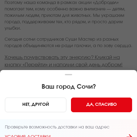
Поэтому наша команда в рамках акции «Добродел»
помогает тем, кому особенно важно внимание — детям,
пожилым людям, приютам для животных. Мы украшаем
города, поддерживаем тех, кто рядом, и просто дарим
улыбки.
Сегодня сотни сотрудников Суши Мастер из разных
городов объединяются не ради галочки, а по зову сердца.
Хочешь почувствовать эту энергию? Кликай на
кнопку «Перейти» и наполни свой день добром!
Ваш город
Сочи
?
ПЕРЕЙТИ
НЕТ, ДРУГОЙ
ДА, СПАСИБО
Главная
Акции
Маленькие добрые дела — большие перемены в 
Проверьте возможность доставки на ваш адрес