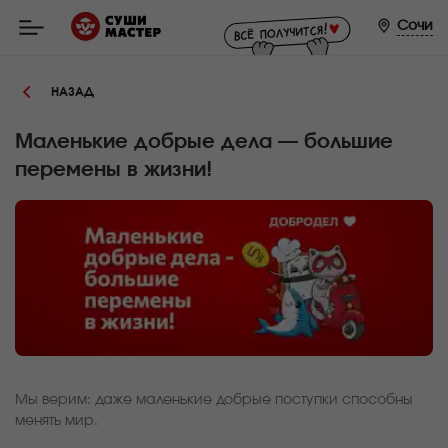
Мастер
-
Сочи
заказ
и
доставка
суши,
НАЗАД
роллов,
сетов,
WOK
в
Маленькие добрые дела — большие
Сочи
перемены в жизни!
Мы верим: даже маленькие добрые поступки способны
менять мир.