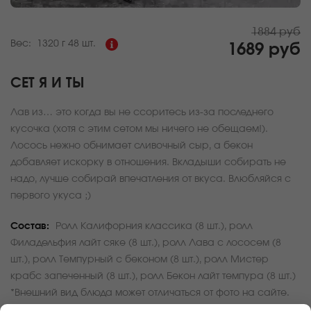
1884 руб
Вес:
1320 г
48 шт.
1689 руб
СЕТ Я И ТЫ
Лав из… это когда вы не ссоритесь из-за последнего
кусочка (хотя с этим сетом мы ничего не обещаем!).
Лосось нежно обнимает сливочный сыр, а бекон
добавляет искорку в отношения. Вкладыши собирать не
надо, лучше собирай впечатления от вкуса. Влюбляйся с
первого укуса ;)
Состав:
Ролл Калифорния классика (8 шт.), ролл
Филадельфия лайт сяке (8 шт.), ролл Лава с лососем (8
шт.), ролл Темпурный с беконом (8 шт.), ролл Мистер
крабс запеченный (8 шт.), ролл Бекон лайт темпура (8 шт.)
*Внешний вид блюда может отличаться от фото на сайте.